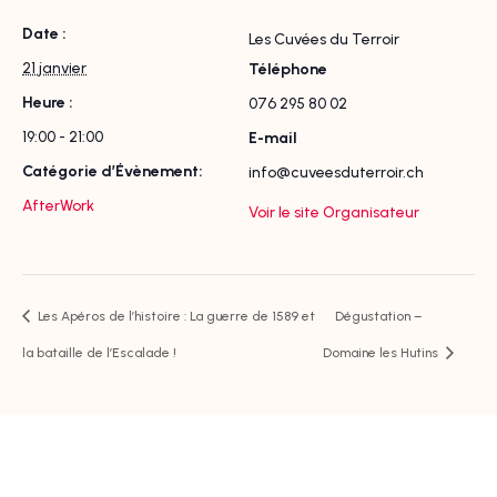
Date :
Les Cuvées du Terroir
21 janvier
Téléphone
Heure :
076 295 80 02
19:00 - 21:00
E-mail
Catégorie d’Évènement:
info@cuveesduterroir.ch
AfterWork
Voir le site Organisateur
Les Apéros de l’histoire : La guerre de 1589 et
Dégustation –
la bataille de l’Escalade !
Domaine les Hutins