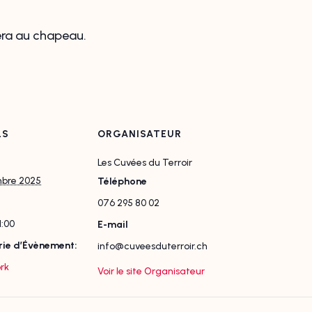
fera au chapeau.
LS
ORGANISATEUR
Les Cuvées du Terroir
bre 2025
Téléphone
076 295 80 02
1:00
E-mail
ie d’Évènement:
info@cuveesduterroir.ch
rk
Voir le site Organisateur