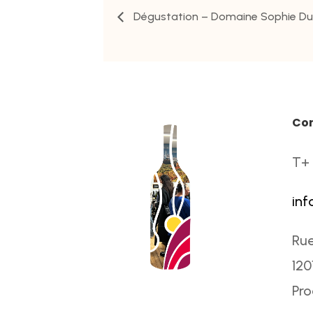
Dégustation – Domaine Sophie Dug
Co
T+ 
inf
Rue
120
Pr