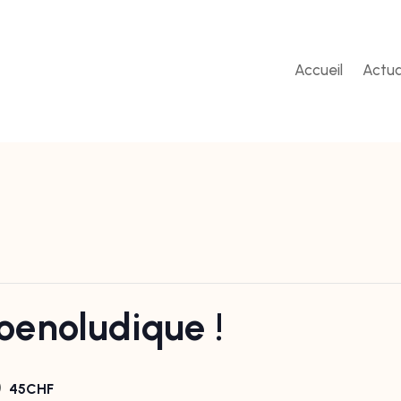
Accueil
Actua
oenoludique !
0
45CHF