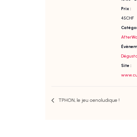
Prix :
45CHF
Catégor
AfterWo
Évènem
Dégusta
Site :
www.cuv
TPHON, le jeu oenoludique !