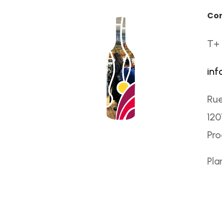
Co
T+ 
inf
Rue
120
Pr
Pla