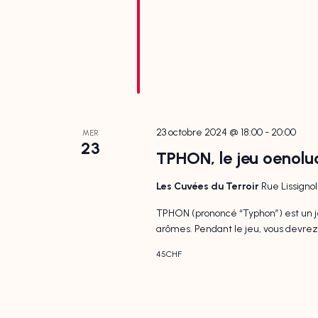
23 octobre 2024 @ 18:00
-
20:00
MER
23
TPHON, le jeu oenolu
Les Cuvées du Terroir
Rue Lissigno
TPHON (prononcé “Typhon”) est un je
arômes. Pendant le jeu, vous devrez u
45CHF