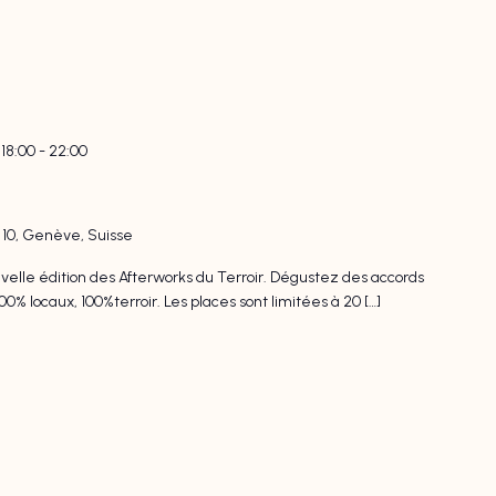
18:00
-
22:00
l 10, Genève, Suisse
velle édition des Afterworks du Terroir. Dégustez des accords
00% locaux, 100%terroir. Les places sont limitées à 20 […]