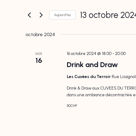
de
clé.
13 octobre 202
vues
Aujourd’hui
Rechercher
Évènements
Sélectionnez
Évènements
octobre 2024
une
par
date.
mot-
16 octobre 2024 @ 18:00
-
20:00
MER
clé.
16
Drink and Draw
Les Cuvées du Terroir
Rue Lissigno
Drink & Draw aux CUVEES DU TERROIR
dans une ambiance décontractée et co
30CHF