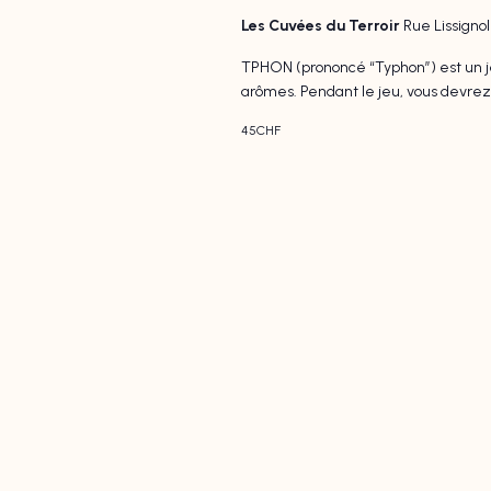
Les Cuvées du Terroir
Rue Lissigno
TPHON (prononcé “Typhon”) est un je
arômes. Pendant le jeu, vous devrez u
45CHF