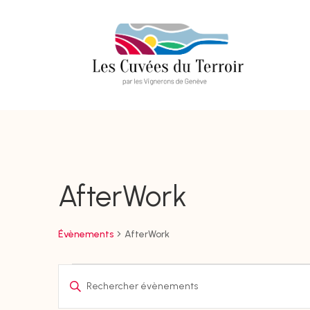
AfterWork
Évènements
AfterWork
Évènements
Recherche
Saisir
et
mot-
navigation