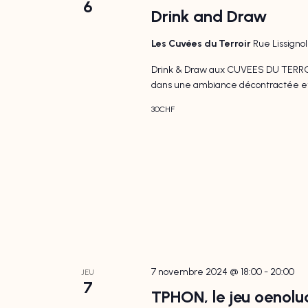
6
Drink and Draw
Les Cuvées du Terroir
Rue Lissigno
Drink & Draw aux CUVEES DU TERROIR
dans une ambiance décontractée et co
30CHF
7 novembre 2024 @ 18:00
-
20:00
JEU
7
TPHON, le jeu oenolu