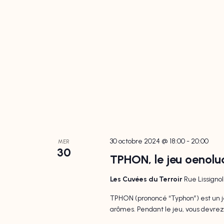
30 octobre 2024 @ 18:00
-
20:00
MER
30
TPHON, le jeu oenolu
Les Cuvées du Terroir
Rue Lissigno
TPHON (prononcé “Typhon”) est un je
arômes. Pendant le jeu, vous devrez u