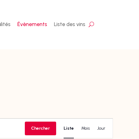
lités
Évènements
Liste des vins
Navigation
de
Chercher
Liste
Mois
Jour
vues