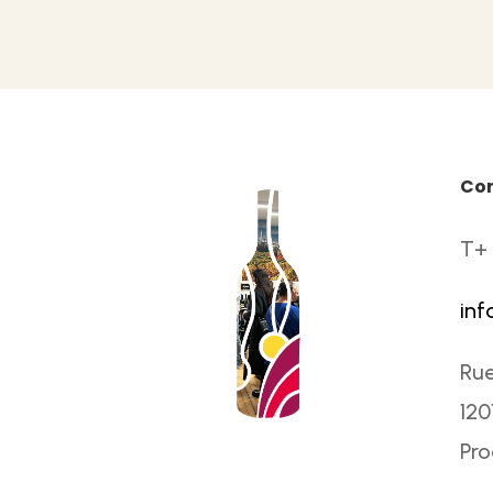
Co
T+ 
inf
Rue
120
Pr