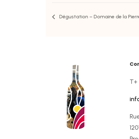
Dégustation – Domaine de la Pier
Co
T+ 
inf
Rue
120
Pr