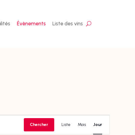
lités
Évènements
Liste des vins
Navigation
de
Chercher
Liste
Mois
Jour
vues