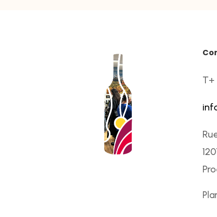
Co
T+ 
inf
Rue
120
Pr
Pla