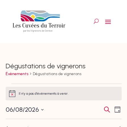
Dégustations de vignerons
Évènements
Dégustations de vignerons
Évènements
for
Il n’y a pas d’évènements à venir.
Notice
8
Recher
Nav
juin
06/08/2026
Recherche
Jour
de
et
2026
Sélectionnez
vue
navigat
Év