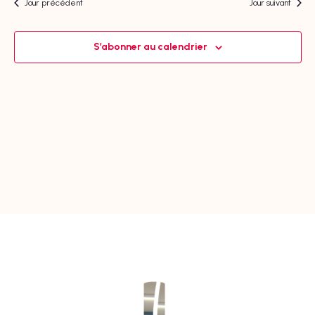
une
Jour précédent
Jour suivant
de
date.
vues
Évènem
S’abonner au calendrier