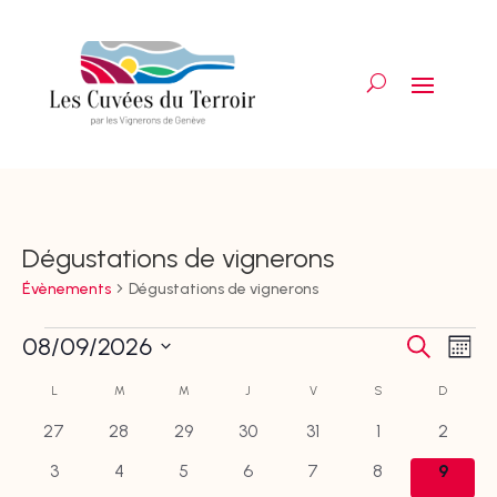
Dégustations de vignerons
Évènements
Dégustations de vignerons
Évènements
Recher
Nav
08/09/2026
Recherche
Mois
de
et
Sélectionnez
vue
Calendrier
L
LUNDI
M
MARDI
M
MERCREDI
J
JEUDI
V
VENDREDI
S
SAMEDI
navigat
D
DIMANC
Év
une
de
de
0
0
0
0
0
0
0
27
28
29
30
31
1
2
Évènements
date.
vues
évènements
évènements
évènements
évènements
évènements
évènements
évène
0
0
0
0
0
0
0
3
4
5
6
7
8
9
Évènem
évènements
évènements
évènements
évènements
évènements
évènements
évènem