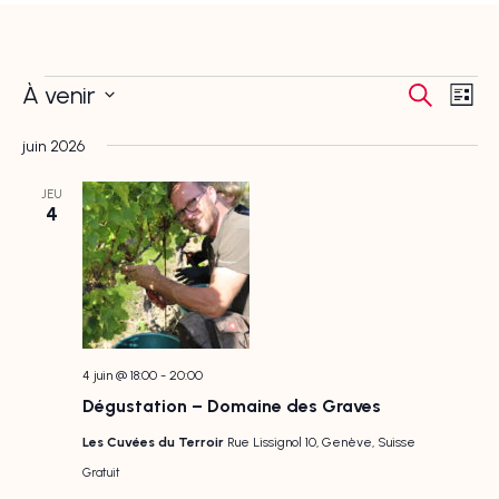
Évènements
Recher
Nav
À venir
Recherche
Liste
de
et
Sélectionnez
vue
navigat
juin 2026
Év
une
de
JEU
date.
vues
4
Évènem
4 juin @ 18:00
-
20:00
Dégustation – Domaine des Graves
Les Cuvées du Terroir
Rue Lissignol 10, Genève, Suisse
Gratuit