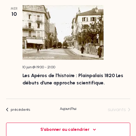
MER
10
10 juin @ 19:00
-
21:00
Les Apéros de l’histoire : Plainpalais 1820 Les
débuts d’une approche scientifique.
Évènements
Aujourd’hui
suivants
Évènements
précédents
S’abonner au calendrier