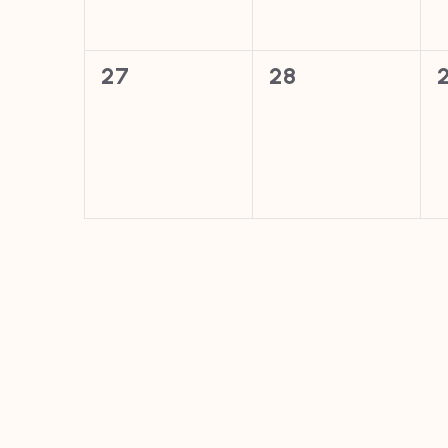
0
0
27
28
évènement,
évènement,