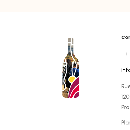
Co
T+ 
inf
Rue
120
Pr
Pla