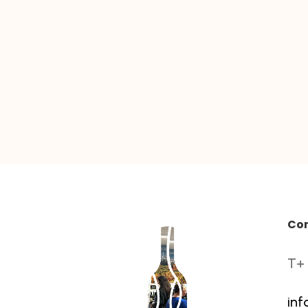
Co
T+ 
inf