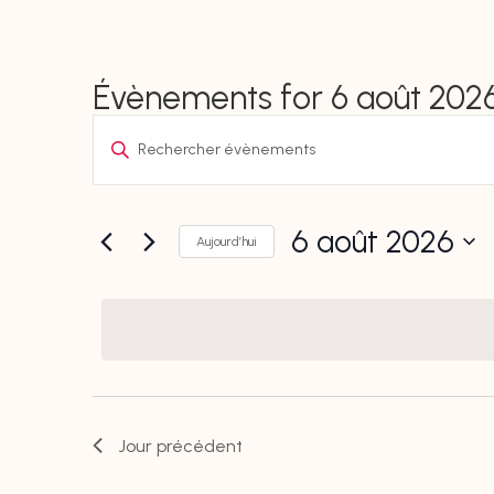
Évènements for 6 août 202
Recherche
Saisir
et
mot-
navigation
de
clé.
6 août 2026
vues
Aujourd’hui
Rechercher
Évènements
Sélectionnez
Évènements
une
par
date.
mot-
clé.
Jour précédent