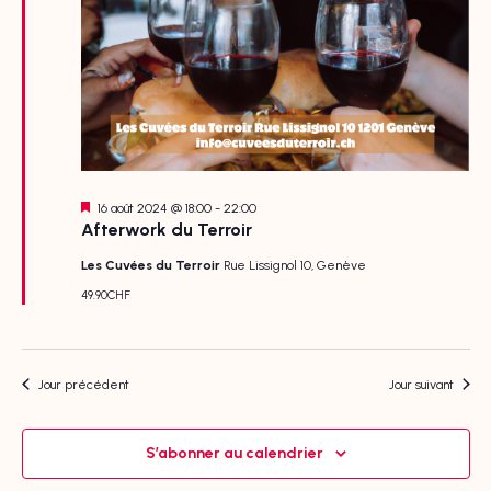
Mis
16 août 2024 @ 18:00
-
22:00
en
Afterwork du Terroir
avant
Les Cuvées du Terroir
Rue Lissignol 10, Genève
49.90CHF
Jour précédent
Jour suivant
S’abonner au calendrier