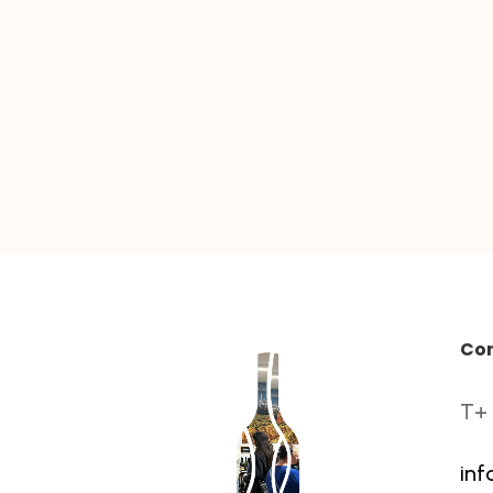
Co
T+ 
inf